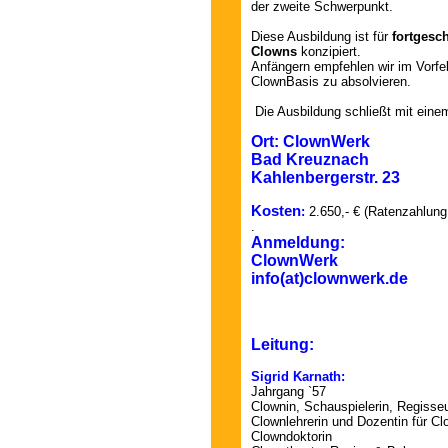
der zweite Schwerpunkt.
Diese Ausbildung ist für
fortgesc
Clowns
konzipiert.
Anfängern empfehlen wir im Vorfel
ClownBasis zu absolvieren.
Die Ausbildung schließt mit ein
Ort: ClownWerk
Bad Kreuznach
Kahlenbergerstr. 23
Kosten
:
2.650,- € (Ratenzahlung
.
Anmeldung:
ClownWerk
info(at)clownwerk.de
Leitung:
Sigrid Karnath:
Jahrgang `57
Clownin,
Schauspielerin,
Regisseu
Clownlehrerin und Dozentin für C
Clowndoktorin