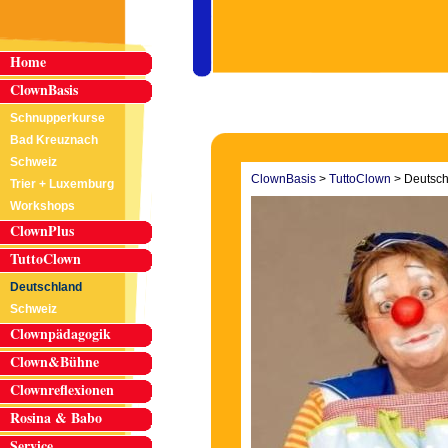
Home
ClownBasis
Schnupperkurse
Bad Kreuznach
Schweiz
ClownBasis
>
TuttoClown
>
Deutsch
Trier + Luxemburg
Workshops
ClownPlus
TuttoClown
Deutschland
Schweiz
Clownpädagogik
Clown&Bühne
Clownreflexionen
Rosina & Babo
Service