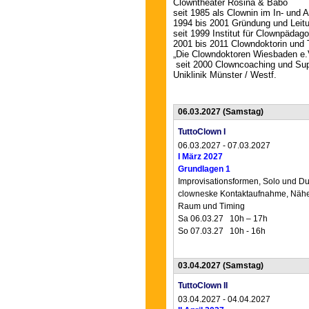
Clowntheater Rosina & Babo
seit 1985 als Clownin im In- und A
1994 bis 2001 Gründung und Leit
seit 1999 Institut für Clownpäda
2001 bis 2011 Clowndoktorin und 
„Die Clowndoktoren Wiesbaden e.
seit 2000 Clowncoaching und Sup
Uniklinik Münster / Westf.
06.03.2027
(Samstag)
TuttoClown I
06.03.2027 - 07.03.2027
I März 2027
Grundlagen 1
Improvisationsformen, Solo und D
clowneske Kontaktaufnahme, Nähe
Raum und Timing
Sa 06.03.27 10h – 17h
So 07.03.27 10h - 16h
03.04.2027
(Samstag)
TuttoClown II
03.04.2027 - 04.04.2027